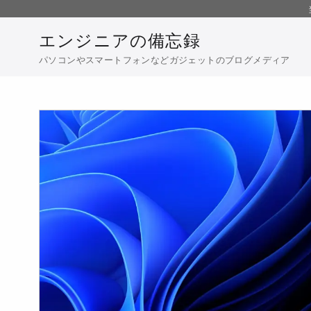
コ
ン
エンジニアの備忘録
テ
パソコンやスマートフォンなどガジェットのブログメディア
ン
ツ
へ
移
動