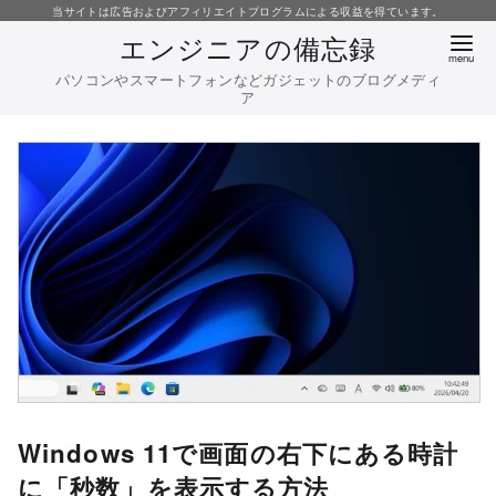
コ
当サイトは広告およびアフィリエイトプログラムによる収益を得ています。
エンジニアの備忘録
ン
テ
パソコンやスマートフォンなどガジェットのブログメディ
ア
ン
ツ
へ
移
動
Windows 11で画面の右下にある時計
に「秒数」を表示する方法