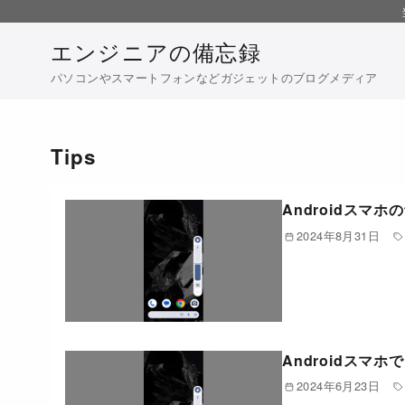
コ
ン
エンジニアの備忘録
テ
パソコンやスマートフォンなどガジェットのブログメディア
ン
ツ
へ
Tips
移
動
Androidスマ
2024年8月31日
Androidス
2024年6月23日