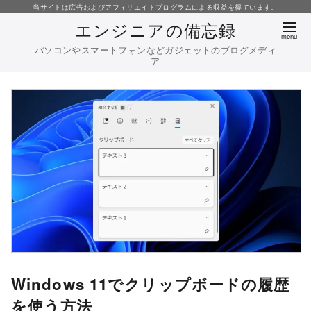
コ
当サイトは広告およびアフィリエイトプログラムによる収益を得ています。
エンジニアの備忘録
ン
テ
パソコンやスマートフォンなどガジェットのブログメディ
ア
ン
ツ
へ
移
動
Windows 11でクリップボードの履歴
を使う方法