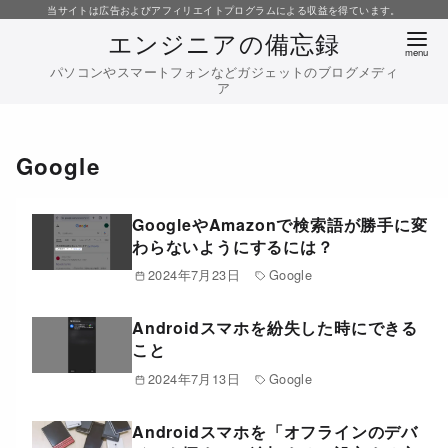
コ
当サイトは広告およびアフィリエイトプログラムによる収益を得ています。
エンジニアの備忘録
ン
テ
パソコンやスマートフォンなどガジェットのブログメディ
ア
ン
ツ
へ
Google
移
動
GoogleやAmazonで検索語が勝手に変
わらないようにするには？
2024年7月23日
Google
Androidスマホを紛失した時にできる
こと
2024年7月13日
Google
Androidスマホを「オフラインのデバ