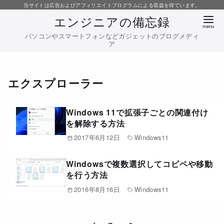
コ
当サイトは広告およびアフィリエイトプログラムによる収益を得ています。
エンジニアの備忘録
ン
テ
パソコンやスマートフォンなどガジェットのブログメディ
ア
ン
ツ
へ
エクスプローラー
移
動
Windows 11で拡張子ごとの関連付け
を解除する方法
2017年6月12日
Windows11
Windowsで複数選択してコピペや移動
を行う方法
2016年8月16日
Windows11