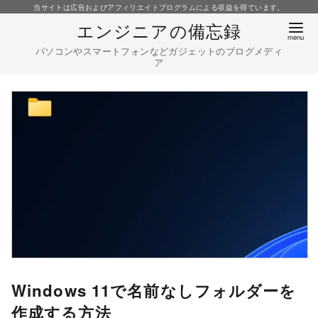
コ
当サイトは広告およびアフィリエイトプログラムによる収益を得ています。
エンジニアの備忘録
ン
テ
パソコンやスマートフォンなどガジェットのブログメディ
ア
ン
ツ
へ
移
動
Windows 11で名前なしフォルダーを
作成する方法