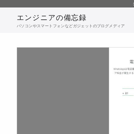
コ
ン
エンジニアの備忘録
テ
パソコンやスマートフォンなどガジェットのブログメディア
ン
ツ
へ
移
動