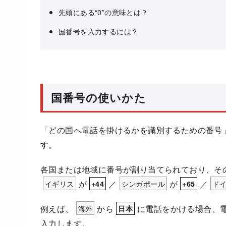
先頭にある“0”の意味とは？
国番号を入力するには？
国番号の使いかた
「どの国へ電話を掛けるかを識別するための番号
す。
各国または地域に番号が割り当てられており、そ
イギリス
が
／
シンガポール
が
／
ド
+44
+65
例えば、
海外
から
に電話をかける場合、
日本
入力します。