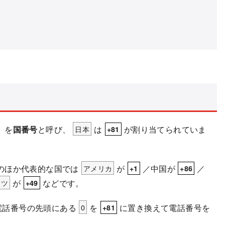
」を
国番号
と呼び、
日本
は
が割り当てられていま
+81
のほか代表的な国では
アメリカ
が
／中国が
／
+1
+86
イツ
が
などです。
+49
電話番号の先頭にある
0
を
に置き換えて電話番号を
+81