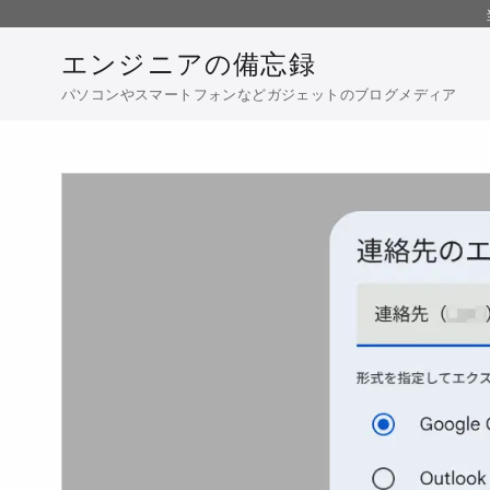
コ
ン
エンジニアの備忘録
テ
パソコンやスマートフォンなどガジェットのブログメディア
ン
ツ
へ
移
動