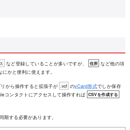
ス
など登録していることが多いですが、
など他の項
住所
なにかと便利に使えます。
アプリから操作すると拡張子が
.vcf
の
vCard形式
でしか保存
gleコンタクトにアクセスして操作すれば
CSVを作成する
に同期する必要があります。