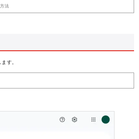
う方法
します。