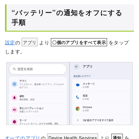
“バッテリー”の通知をオフにする
手順
設定
の
アプリ
より
をタップ
〇個のアプリをすべて表示
します。
すべてのアプリ
の
Device Health Services
より
を
通知