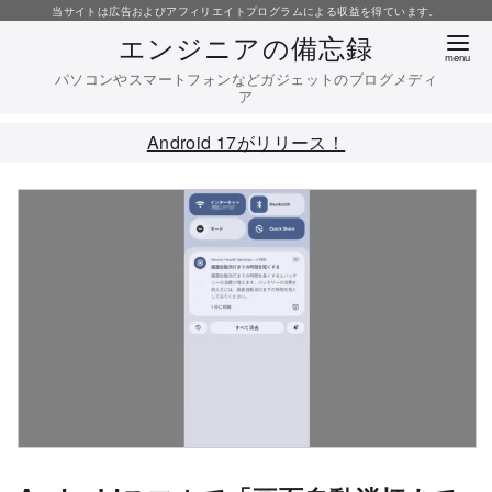
コ
当サイトは広告およびアフィリエイトプログラムによる収益を得ています。
エンジニアの備忘録
ン
テ
パソコンやスマートフォンなどガジェットのブログメディ
ア
ン
ツ
Android 17がリリース！
へ
移
動