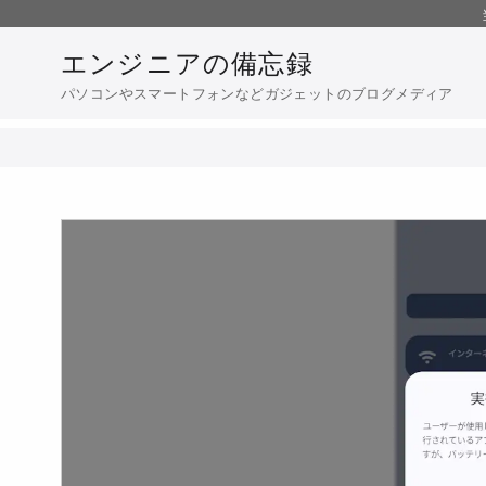
コ
ン
エンジニアの備忘録
テ
パソコンやスマートフォンなどガジェットのブログメディア
ン
ツ
へ
移
動