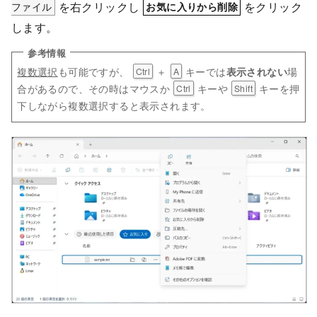
ファイル
を右クリックし
をクリック
お気に入りから削除
します。
複数選択
も可能ですが、
＋
キーでは
場
表示されない
Ctrl
A
合があるので、その時はマウスか
キーや
キーを押
Ctrl
Shift
下しながら複数選択すると表示されます。