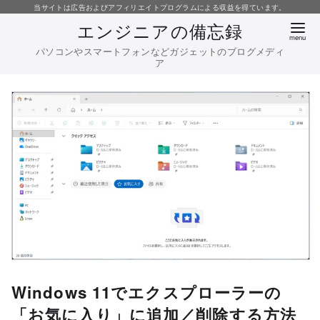
コ
当サイトは広告およびアフィリエイトプログラムによる収益を得ています。
エンジニアの備忘録
ン
テ
パソコンやスマートフォンなどガジェットのブログメディ
ア
ン
ツ
へ
移
動
Windows 11でエクスプローラーの
「お気に入り」に追加／削除する方法