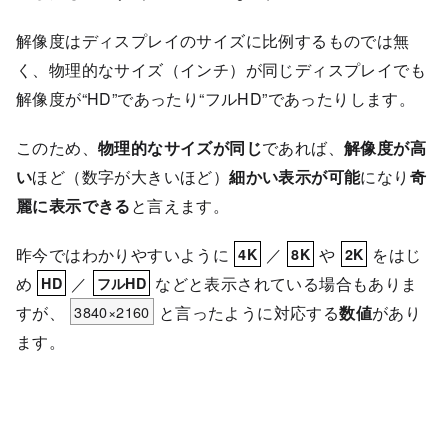
解像度はディスプレイのサイズに比例するものでは無
く、物理的なサイズ（インチ）が同じディスプレイでも
解像度が“HD”であったり“フルHD”であったりします。
このため、
物理的なサイズが同じ
であれば、
解像度が高
い
ほど（数字が大きいほど）
細かい表示が可能
になり
奇
麗に表示できる
と言えます。
昨今ではわかりやすいように
／
や
をはじ
4K
8K
2K
め
／
などと表示されている場合もありま
HD
フルHD
すが、
3840×2160
と言ったように対応する
数値
があり
ます。