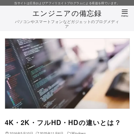
コ
当サイトは広告およびアフィリエイトプログラムによる収益を得ています。
エンジニアの備忘録
ン
テ
パソコンやスマートフォンなどガジェットのブログメディ
ア
ン
ツ
へ
移
動
4K・2K・フルHD・HDの違いとは？
2016年5月10日
2025年11月6日
Windows