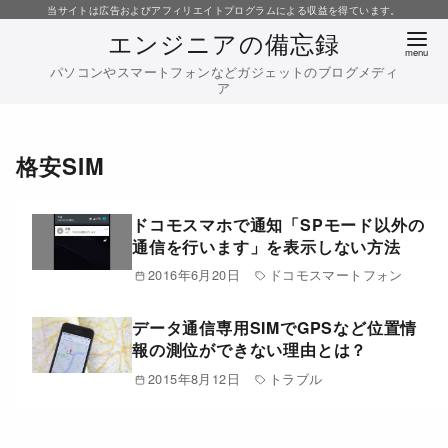
コ
当サイトは広告およびアフィリエイトプログラムによる収益を得ています。
エンジニアの備忘録
ン
テ
パソコンやスマートフォンなどガジェットのブログメディ
ア
ン
ツ
へ
格安SIM
移
動
ドコモスマホで通知「SPモード以外の
通信を行います」を表示しない方法
2016年6月20日
ドコモスマートフォン
データ通信専用SIMでGPSなど位置情
報の測位ができない理由とは？
2015年8月12日
トラブル