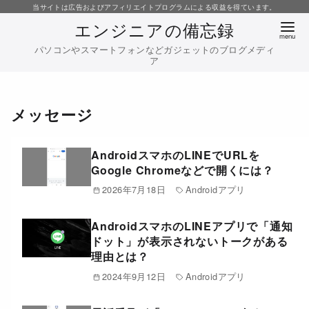
コ
当サイトは広告およびアフィリエイトプログラムによる収益を得ています。
エンジニアの備忘録
ン
テ
パソコンやスマートフォンなどガジェットのブログメディ
ア
ン
ツ
へ
メッセージ
移
動
AndroidスマホのLINEでURLを
Google Chromeなどで開くには？
2026年7月18日
Androidアプリ
AndroidスマホのLINEアプリで「通知
ドット」が表示されないトークがある
理由とは？
2024年9月12日
Androidアプリ