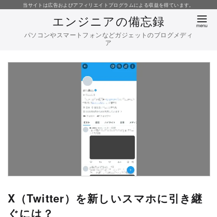
コ
当サイトは広告およびアフィリエイトプログラムによる収益を得ています。
エンジニアの備忘録
ン
テ
パソコンやスマートフォンなどガジェットのブログメディ
ア
ン
ツ
へ
移
動
X（Twitter）を新しいスマホに引き継
ぐには？