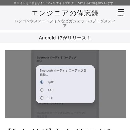
コ
当サイトは広告およびアフィリエイトプログラムによる収益を得ています。
エンジニアの備忘録
ン
テ
パソコンやスマートフォンなどガジェットのブログメディ
ア
ン
ツ
Android 17がリリース！
へ
移
動