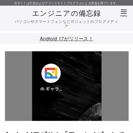
コ
当サイトは広告およびアフィリエイトプログラムによる収益を得ています。
エンジニアの備忘録
ン
テ
パソコンやスマートフォンなどガジェットのブログメディ
ア
ン
ツ
Android 17がリリース！
へ
移
動