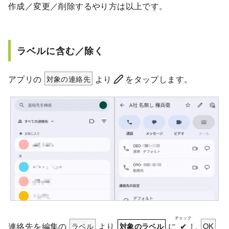
作成／変更／削除するやり方は以上です。
ラベルに含む／除く
アプリの
対象の連絡先
より
をタップします。
チェック
連絡先を編集の
ラベル
より
に
✔
し
OK
対象のラベル