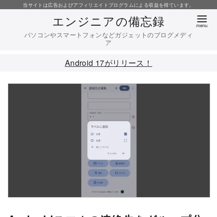
コ
当サイトは広告およびアフィリエイトプログラムによる収益を得ています。
エンジニアの備忘録
ン
テ
パソコンやスマートフォンなどガジェットのブログメディ
ア
ン
ツ
Android 17がリリース！
へ
移
動