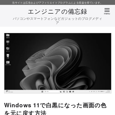
コ
当サイトは広告およびアフィリエイトプログラムによる収益を得ています。
エンジニアの備忘録
ン
テ
パソコンやスマートフォンなどガジェットのブログメディ
ア
ン
ツ
へ
移
動
Windows 11で白黒になった画面の色
を元に戻す方法