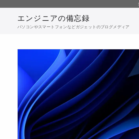
コ
ン
エンジニアの備忘録
テ
パソコンやスマートフォンなどガジェットのブログメディア
ン
ツ
へ
移
動