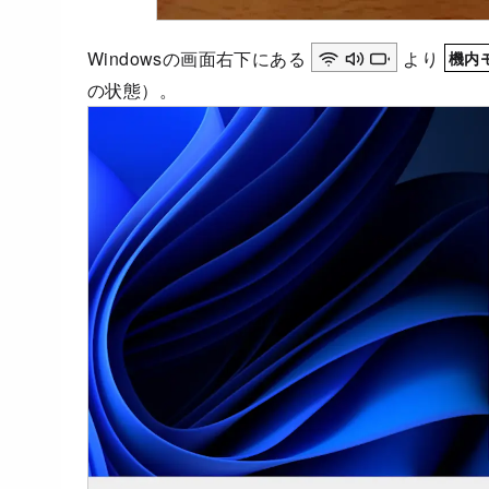
Windowsの画面右下にある
より
機内
の状態）。