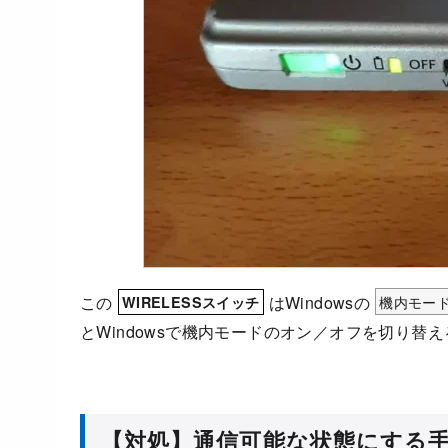
この
はWindowsの
機内モー
WIRELESSスイッチ
とWindowsで機内モードのオン／オフを切り替
【対処】通信可能な状態にする