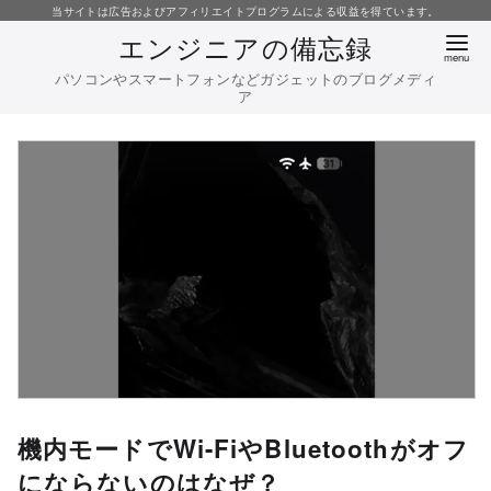
コ
当サイトは広告およびアフィリエイトプログラムによる収益を得ています。
エンジニアの備忘録
ン
テ
パソコンやスマートフォンなどガジェットのブログメディ
ア
ン
ツ
へ
移
動
機内モードでWi-FiやBluetoothがオフ
にならないのはなぜ？