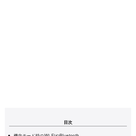
目次
機内モード時のWi-FiやBluetooth