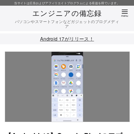
コ
当サイトは広告およびアフィリエイトプログラムによる収益を得ています。
エンジニアの備忘録
ン
テ
パソコンやスマートフォンなどガジェットのブログメディ
ア
ン
ツ
Android 17がリリース！
へ
移
動