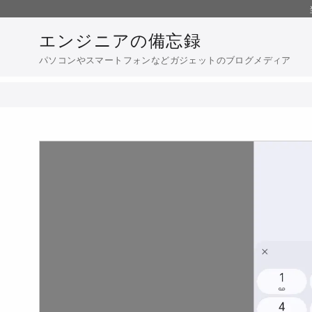
コ
ン
エンジニアの備忘録
テ
パソコンやスマートフォンなどガジェットのブログメディア
ン
ツ
へ
移
動