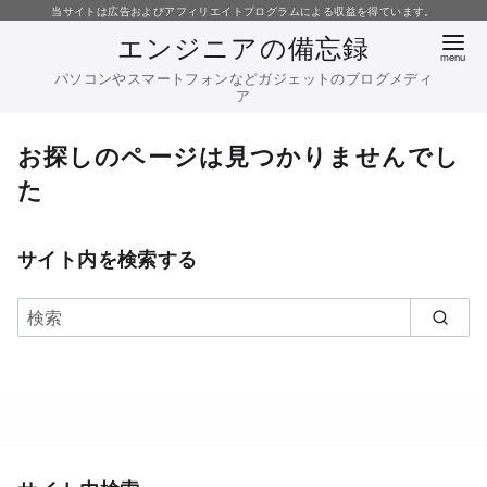
コ
当サイトは広告およびアフィリエイトプログラムによる収益を得ています。
エンジニアの備忘録
ン
テ
パソコンやスマートフォンなどガジェットのブログメディ
ア
ン
ツ
お探しのページは見つかりませんでし
へ
た
移
動
サイト内を検索する